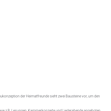
eukonzeption der Heimatfreunde sieht zwei Bausteine vor, um den
en wie z.B. Lesungen, Kammerkonzerte und Liederabende angeboten.