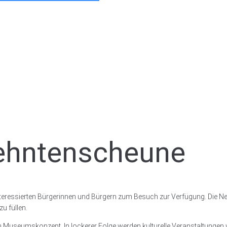
ehntenscheune
nteressierten Bürgerinnen und Bürgern zum Besuch zur Verfügung. Die N
 füllen.
 im Museumskonzept. In lockerer Folge werden kulturelle Veranstaltung