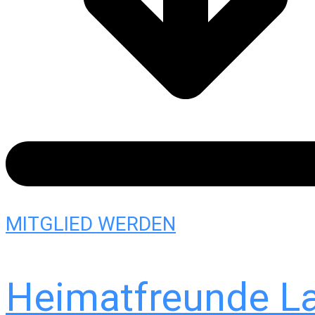
MITGLIED WERDEN
Heimatfreunde L